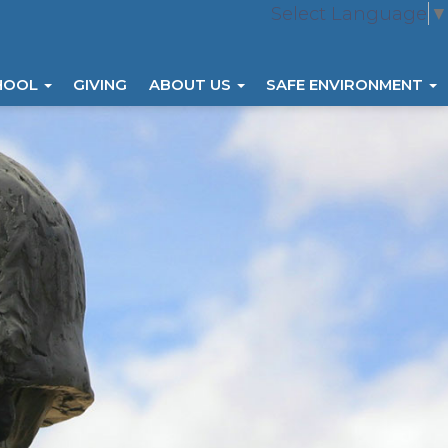
Select Language
▼
HOOL
GIVING
ABOUT US
SAFE ENVIRONMENT