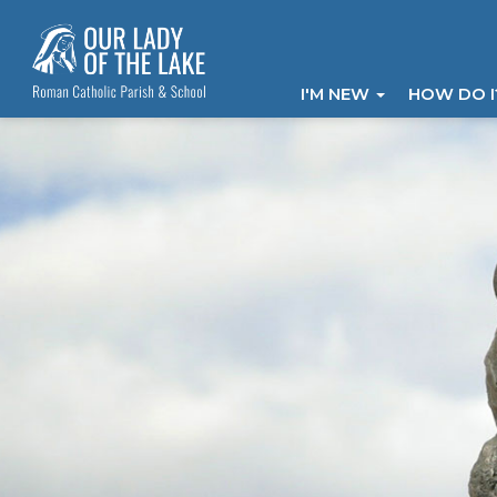
I'M NEW
HOW DO 