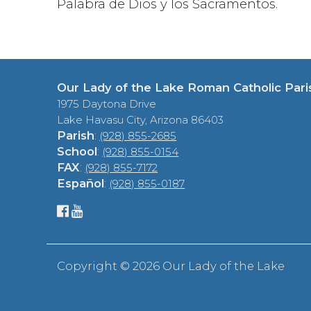
Palabra de Dios y los Sacramentos.
Our Lady of the Lake Roman Catholic Pari
1975 Daytona Drive
Lake Havasu City, Arizona 86403
Parish
:
(928) 855-2685
School
:
(928) 855-0154
FAX
:
(928) 855-7172
Español
:
(928) 855-0187
Copyright ©
2026 Our Lady of the Lake